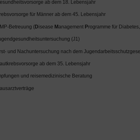
esundheitsvorsorge ab dem 18. Lebensjahr
rebsvorsorge für Männer ab dem 45. Lebensjahr
MP-Betreuung (
D
isease
M
anagement
P
rogramme für Diabete
ugendgesundheitsuntersuchung (J1)
rst- und Nachuntersuchung nach dem Jugendarbeitsschutzgese
autkrebsvorsorge ab dem 35. Lebensjahr
mpfungen und reisemedizinische Beratung
ausarztverträge