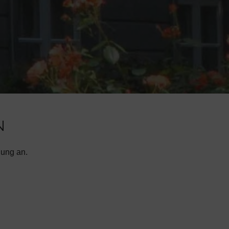
N
gung an.