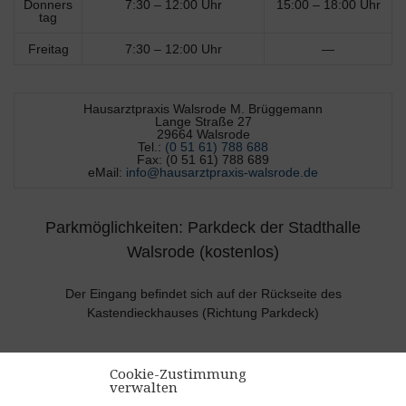
Donners
7:30 – 12:00 Uhr
15:00 – 18:00 Uhr
tag
Freitag
7:30 – 12:00 Uhr
—
Hausarztpraxis Walsrode M. Brüggemann
Lange Straße 27
29664 Walsrode
Tel.:
(0 51 61) 788 688
Fax: (0 51 61) 788 689
eMail:
info@hausarztpraxis-walsrode.de
Parkmöglichkeiten: Parkdeck der Stadthalle
Walsrode (kostenlos)
Der Eingang befindet sich auf der Rückseite des
Kastendieckhauses (Richtung Parkdeck)
Cookie-Zustimmung
verwalten